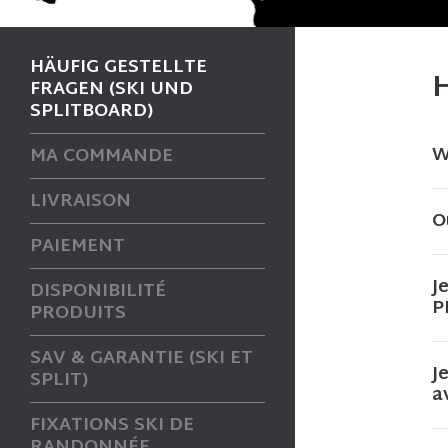
HÄUFIG GESTELLTE
FRAGEN (SKI UND
SPLITBOARD)
W
MA COMMANDE
LIVRAISON
O
PAIEMENT
J
DISPONIBILITÉ
P
PRODUITS
SAV & GARANTIE (SKI ET
J
SPLIT)
a
FIXATIONS SKI DE
RANDONNÉE