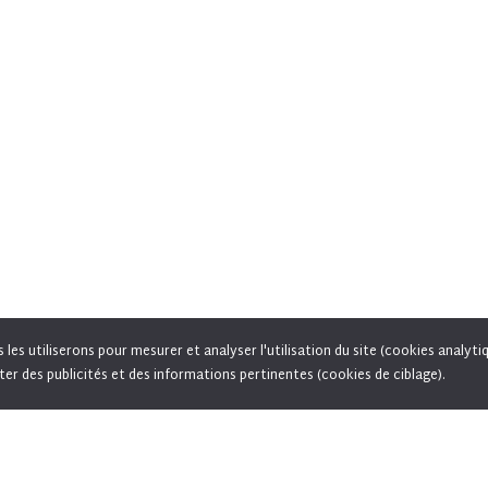
es utiliserons pour mesurer et analyser l'utilisation du site (cookies analyti
vous acceptez l'utilisation de cookies pour vous proposer des offres adaptées à vos centres d'inté
ter des publicités et des informations pertinentes (cookies de ciblage).
permettre le partage de pages sur les réseaux sociaux.
En savoir plus