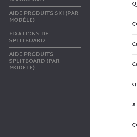
Q
AIDE PRODUITS SKI (PAR
MODÈLE)
C
FIXATIONS DE
SPLITBOARD
C
AIDE PRODUITS
SPLITBOARD (PAR
C
MODÈLE)
Q
A
C