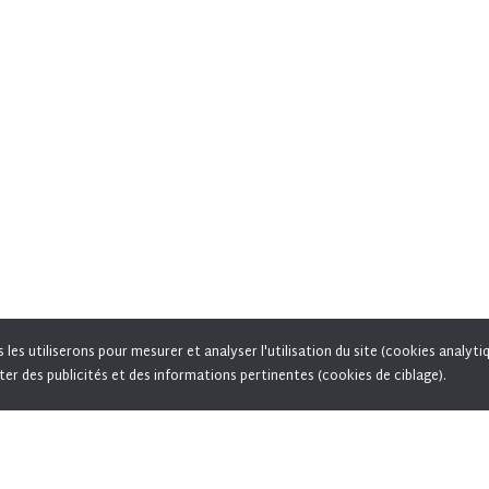
es utiliserons pour mesurer et analyser l'utilisation du site (cookies analyti
vous acceptez l'utilisation de cookies pour vous proposer des offres adaptées à vos centres d'inté
ter des publicités et des informations pertinentes (cookies de ciblage).
permettre le partage de pages sur les réseaux sociaux.
En savoir plus