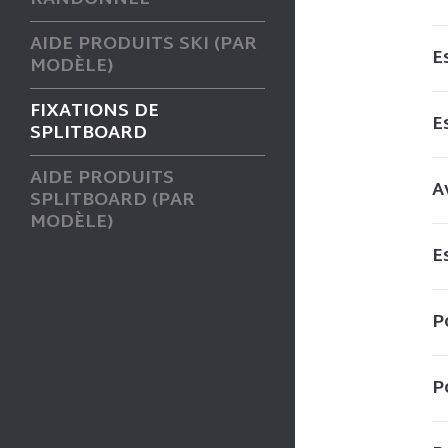
AIDE PRODUITS SKI (PAR
E
MODÈLE)
FIXATIONS DE
E
SPLITBOARD
AIDE PRODUITS
A
SPLITBOARD (PAR
MODÈLE)
E
P
P