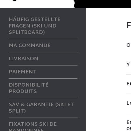
HÄUFIG GESTELLTE
FRAGEN (SKI UND
SPLITBOARD)
O
MA COMMANDE
LIVRAISON
Y
PAIEMENT
E
DISPONIBILITÉ
PRODUITS
L
SAV & GARANTIE (SKI ET
SPLIT)
E
FIXATIONS SKI DE
c
RANDONNÉE