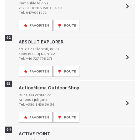
Immeuble le diva
73700 TIGNES VAL CLARET
Tel. 0479091901
FAVORITEN
ROUTE
62
ABSOLUT EXPLORER
str. Calea Floresti, nr. 62
400535 CLUJ NAPOCA
Tel. +40 727 798 273
FAVORITEN
ROUTE
63
ActionMama Outdoor Shop
Dunajska cesta 177
SI-1000 Ljubljana
Tel. +386 1 436 36 54
FAVORITEN
ROUTE
64
ACTIVE POINT