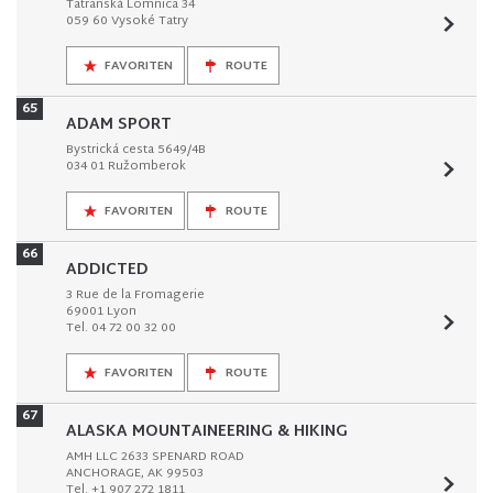
Tatranská Lomnica 34
059 60 Vysoké Tatry
FAVORITEN
ROUTE
65
ADAM SPORT
Bystrická cesta 5649/4B
034 01 Ružomberok
FAVORITEN
ROUTE
66
ADDICTED
3 Rue de la Fromagerie
69001 Lyon
Tel. 04 72 00 32 00
FAVORITEN
ROUTE
67
ALASKA MOUNTAINEERING & HIKING
AMH LLC 2633 SPENARD ROAD
ANCHORAGE, AK 99503
Tel. +1 907 272 1811