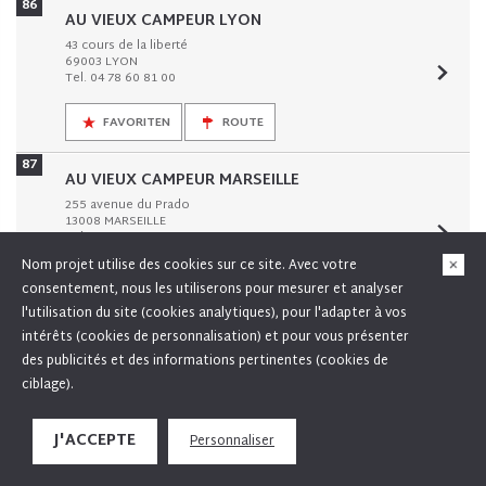
86
AU VIEUX CAMPEUR LYON
43 cours de la liberté
69003 LYON
Tel. 04 78 60 81 00
FAVORITEN
ROUTE
87
AU VIEUX CAMPEUR MARSEILLE
255 avenue du Prado
13008 MARSEILLE
Tel. 04 91 16 30 30
Nom projet utilise des cookies sur ce site. Avec votre
FAVORITEN
ROUTE
consentement, nous les utiliserons pour mesurer et analyser
l'utilisation du site (cookies analytiques), pour l'adapter à vos
88
intérêts (cookies de personnalisation) et pour vous présenter
AU VIEUX CAMPEUR PARIS SKI
des publicités et des informations pertinentes (cookies de
18 RUE DES ECOLES
75005 PARIS
ciblage).
Tel. 01 60 11 86 66
En poursuivant votre navigation sur ce site, vous acceptez l'utilisation de cookies pour
J'ACCEPTE
Personnaliser
FAVORITEN
ROUTE
X
vous proposer des offres adaptées à vos centres d'intérêt, recueillir des données de
statistiques et permettre le partage de pages sur les réseaux sociaux.
En savoir plus
89