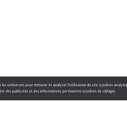
es utiliserons pour mesurer et analyser l'utilisation du site (cookies analyti
vous acceptez l'utilisation de cookies pour vous proposer des offres adaptées à vos centres d'inté
ter des publicités et des informations pertinentes (cookies de ciblage).
permettre le partage de pages sur les réseaux sociaux.
En savoir plus
HIGHLIGHTS