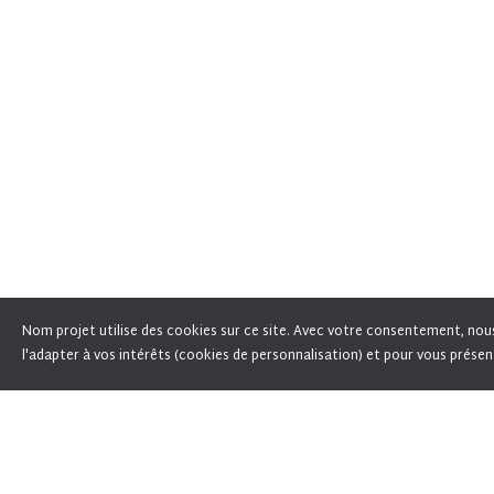
Nom projet utilise des cookies sur ce site. Avec votre consentement, nous l
En poursuivant votre navigation sur ce site, 
l'adapter à vos intérêts (cookies de personnalisation) et pour vous présen
_