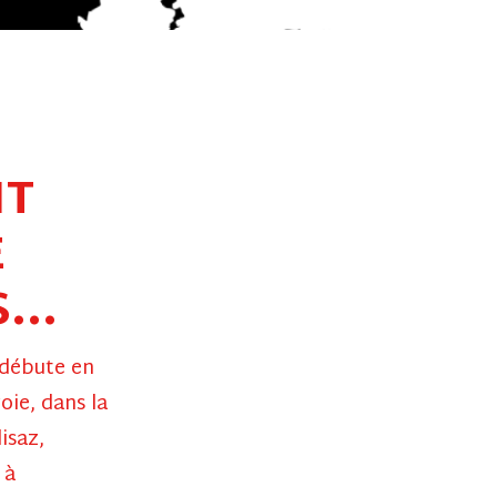
IT
E
...
 débute en
oie, dans la
isaz,
 à