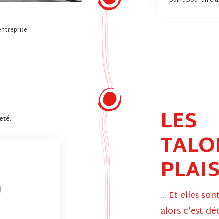
point pour un cl
entreprise
LES
eté.
TALO
PLAIS
... Et elles son
alors c’est déc