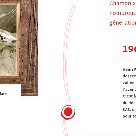
Chamonix 
nombreus
génération
19
Henri F
descen
vallée
l’avent
lace.
C’est 
du déc
SAS, u
pour t