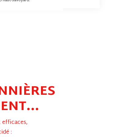
ub haut-savoyard.
NNIÈRES
ENT...
t efficaces,
idé :