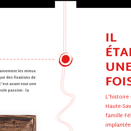
IL
ÉTA
UN
tainement les mieux
FOIS
que des fixations de
C’est avant tout une
le passion : la
L’histoire
Haute­-Sav
famille Fél
implantée