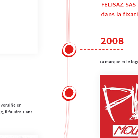
FELISAZ SAS 
dans la fixat
2008
La marque et le log
iversifie en
, il faudra 1 ans