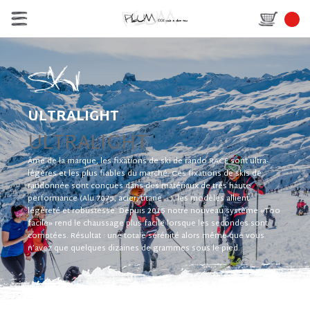
ULTRALIGHT
ULTRALIGHT
Âme de la marque, les fixations de ski de rando RACE sont ultra-
légères et les plus fiables du marché. Ces fixations de skis de
randonnée sont conçues dans des matériaux de très haute
performance (Alu 7075, acier, titane ...), les modèles allient
légèreté et robustesse. Depuis 2015 notre nouveau système «Too
facile» rend le chaussage plus facile lorsque les secondes sont
comptées. Résultat : une totale sérénité alors même que vous
n’avez que quelques dizaines de grammes sous le pied.