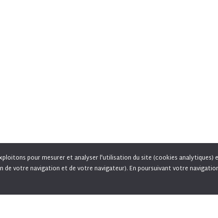
ploitons pour mesurer et analyser l'utilisation du site (cookies analytiques) 
n de votre navigation et de votre navigateur). En poursuivant votre navigatio
M, vous acceptez l'utilisation de cookies pour vous proposer des offres adaptées à vos centres d'i
permettre le partage de pages sur les réseaux sociaux.
En savoir plus