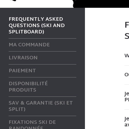
FREQUENTLY ASKED
QUESTIONS (SKI AND
SPLITBOARD)
MA COMMANDE
W
LIVRAISON
PAIEMENT
O
DISPONIBILITÉ
PRODUITS
J
P
SAV & GARANTIE (SKI ET
SPLIT)
J
FIXATIONS SKI DE
a
RANDONNÉE