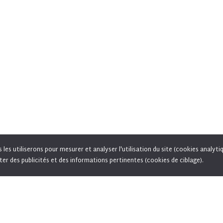
es utiliserons pour mesurer et analyser l'utilisation du site (cookies analyti
, social media and advertising purposes. Social media and advertising cookies of third parties ar
ter des publicités et des informations pertinentes (cookies de ciblage).
and personalized ads.
Learn more