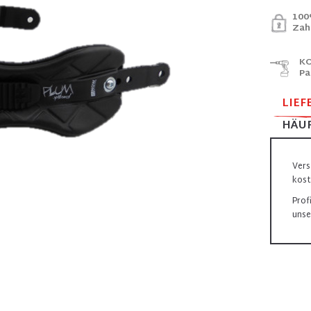
100
Zah
KO
Pa
LIEF
HÄUF
Vers
kost
Prof
unse