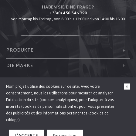
HABEN SIE EINE FRAGE ?
_ +33(0) 450 346 390
_
von Montag bis Freitag , von 8:00 bis 12:00 und von 14:00 bis 18:00
+
PRODUKTE
+
DIE MARKE
+
PLUM
Nom projet utilise des cookies sur ce site. Avec votre
consentement, nous les utiliserons pour mesurer et analyser
+
FOLGEN SIE UNS
l'utilisation du site (cookies analytiques), pour l'adapter à vos
intérêts (cookies de personnalisation) et pour vous présenter
des publicités et des informations pertinentes (cookies de
ciblage).
© PLUM 2026 - Alle Rechte vorbehalten
En poursuivant votre navigation sur ce site, vous acceptez l'utilisation de cookies pour
J'ACCEPTE