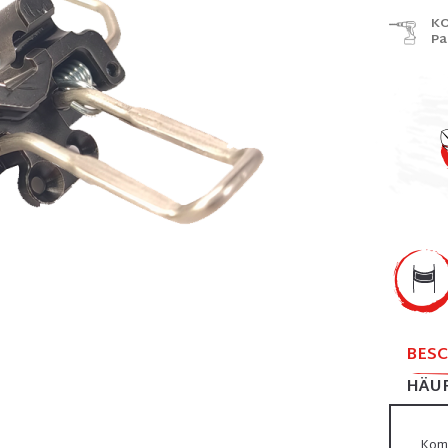
KO
Pa
BES
HÄUF
Komp