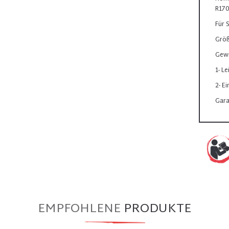
R170
Für 
Größ
Gewi
1- L
2- E
Gara
EMPFOHLENE
PRODUKTE