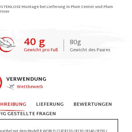
STENLOSE Montage bei Lieferung in Plum Center und Plum
rtner
40 g
80g
Gewicht pro Fuß
Gewicht des Paares
VERWENDUNG
Wettbewerb
CHREIBUNG
LIEFERUNG
BEWERTUNGEN
IG GESTELLTE FRAGEN
atibel mit dem Modell R WORLD CUP R120 / R130 / R140 / R150 /