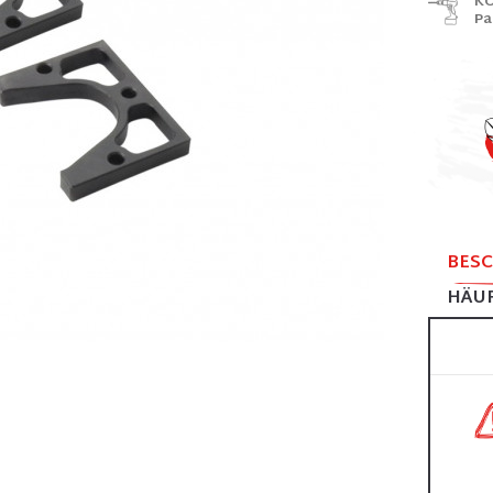
KO
Pa
BES
HÄUF