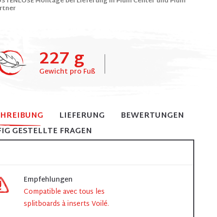
STENLOSE Montage bei Lieferung in Plum Center und Plum
rtner
227 g
Gewicht pro Fuß
CHREIBUNG
LIEFERUNG
BEWERTUNGEN
IG GESTELLTE FRAGEN
Empfehlungen
Compatible avec tous les
splitboards à inserts Voilé.