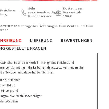
Sehr
Kostenloser
% sichere
reaktionsfreudiger
Versand ab
lung
Kundenservice
150 €
STENLOSE Montage bei Lieferung in Plum Center und Plum
rtner
CHREIBUNG
LIEFERUNG
BEWERTUNGEN
IG GESTELLTE FRAGEN
PLUM Shorts sind ein Modell mit High-End-Finishes und
mierten Schnitt, um die Reibung indelicats zu vermeiden. Sie
et effektiven und dauerhaften Schutz.
itt für Männer
rial: TI-Tex
-Hintergrund
ngsaktive Mesh-Hosenträger
dard-Größen