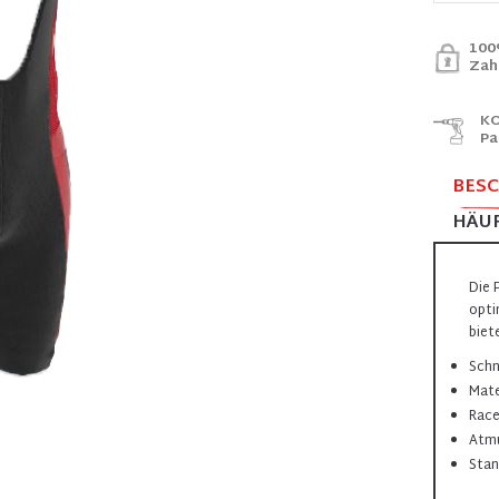
100
Zah
KO
Pa
BES
HÄUF
Die 
opti
biet
Schn
Mate
Race
Atmu
Stan