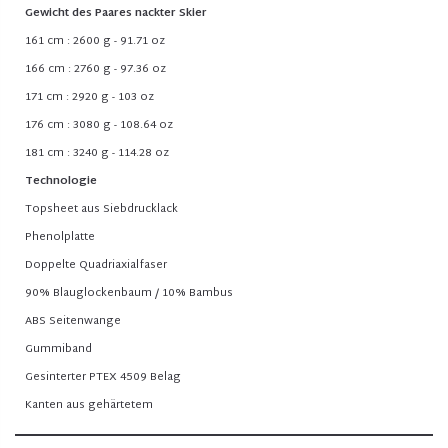
Gewicht des Paares nackter Skier
161 cm : 2600 g - 91.71 oz
166 cm : 2760 g - 97.36 oz
171 cm : 2920 g - 103 oz
176 cm : 3080 g - 108.64 oz
181 cm : 3240 g - 114.28 oz
Technologie
Topsheet aus Siebdrucklack
Phenolplatte
Doppelte Quadriaxialfaser
90% Blauglockenbaum / 10% Bambus
ABS Seitenwange
Gummiband
Gesinterter PTEX 4509 Belag
Kanten aus gehärtetem