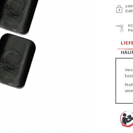
100
Zah
KO
Pa
LIEF
HÄUF
Vers
kost
Prof
unse