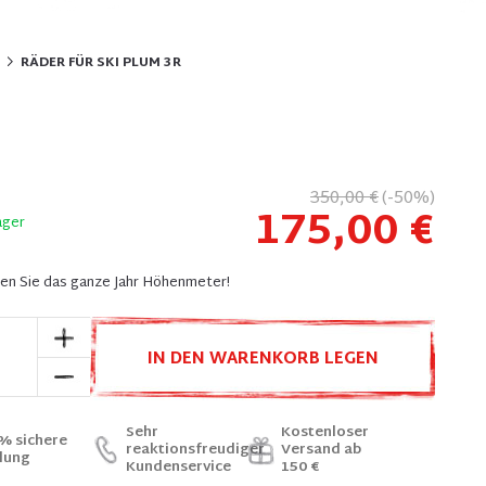
RÄDER FÜR SKI PLUM 3R
350,00 €
(-50%)
175,00 €
ager
en Sie das ganze Jahr Höhenmeter!
IN DEN WARENKORB LEGEN
Sehr
Kostenloser
% sichere
reaktionsfreudiger
Versand ab
lung
Kundenservice
150 €