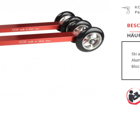
KO
Pa
BES
HÄUF
Ski 
Alum
Bloc