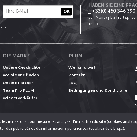
HABEN SIE EINE FRAG
_ +33(0) 450 346 390
von Montag bis Freitag , von
18:00
eiter .
DIE MARKE
PLUM
Unsere Geschichte
Wer sind wir?
Wo Sie uns finden
Kontakt
Unsere Partner
FAQ
Team Pro PLUM
Bedingungen und Konditionen
Wiederverkäufer
A
es utiliserons pour mesurer et analyser l'utilisation du site (cookies analyti
vous acceptez l'utilisation de cookies pour vous proposer des offres adaptées à vos centres d'inté
ter des publicités et des informations pertinentes (cookies de ciblage).
© PLUM 2026 - Alle Rechte vorbehalten
permettre le partage de pages sur les réseaux sociaux.
En savoir plus