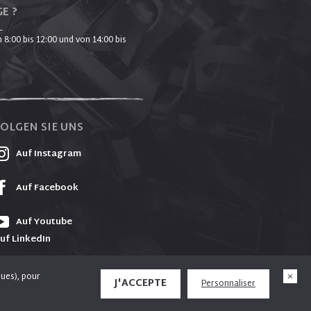
E ?
_
 8:00 bis 12:00 und von 14:00 bis
FOLGEN SIE UNS
Auf Instagram
Auf Facebook
Auf Youtube
uf LinkedIn
ques), pour
J'ACCEPTE
Personnaliser
rêt, recueillir des données de statistiques et
X
Design