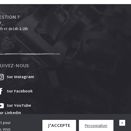
ESTION ?
0
_
2h et de14h à 18h
SUIVEZ-NOUS
Sur Instagram
Sur Facebook
Sur YouTube
ur LinkedIn
et pour
J'ACCEPTE
Personnaliser
n, vous