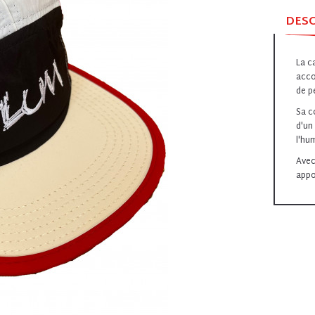
DES
La c
acco
de p
Sa c
d'un
l'hu
Avec
appo