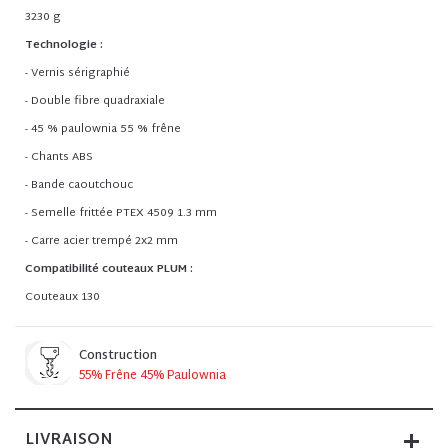
3230 g
Technologie :
- Vernis sérigraphié
- Double fibre quadraxiale
- 45 % paulownia 55 % frêne
- Chants ABS
- Bande caoutchouc
- Semelle frittée PTEX 4509 1.3 mm
- Carre acier trempé 2x2 mm
Compatibilité couteaux PLUM :
Couteaux 130
Construction
55% Frêne 45% Paulownia
LIVRAISON