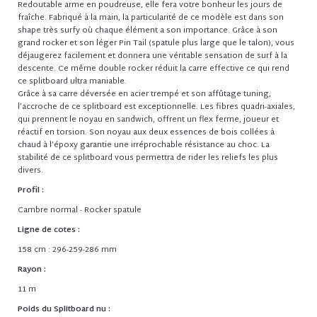
Redoutable arme en poudreuse, elle fera votre bonheur les jours de
fraîche. Fabriqué à la main, la particularité de ce modèle est dans son
shape très surfy où chaque élément a son importance. Grâce à son
grand rocker et son léger Pin Tail (spatule plus large que le talon), vous
déjaugerez facilement et donnera une véritable sensation de surf à la
descente. Ce même double rocker réduit la carre effective ce qui rend
ce splitboard ultra maniable.
Grâce à sa carre déversée en acier trempé et son affûtage tuning,
l’accroche de ce splitboard est exceptionnelle. Les fibres quadri-axiales,
qui prennent le noyau en sandwich, offrent un flex ferme, joueur et
réactif en torsion. Son noyau aux deux essences de bois collées à
chaud à l’époxy garantie une irréprochable résistance au choc. La
stabilité de ce splitboard vous permettra de rider les reliefs les plus
divers.
Profil :
Cambre normal - Rocker spatule
Ligne de cotes :
158 cm : 296-259-286 mm
Rayon :
11 m
Poids du Splitboard nu :