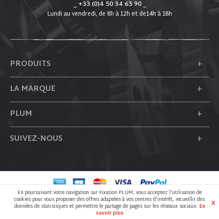
_ +33 (0)4 50 34 63 90
_
Lundi au vendredi, de 8h à 12h et de14h à 18h
+
PRODUITS
+
LA MARQUE
+
PLUM
+
SUIVEZ-NOUS
En poursuivant votre navigation sur Fixation PLUM, vous acceptez l'utilisation de
© PLUM 2026 - Tous droits réservés
cookies pour vous proposer des offres adaptées à vos centres d'intérêt, recueillir des
X
données de statistiques et permettre le partage de pages sur les réseaux sociaux.
En
Conception
savoir plus