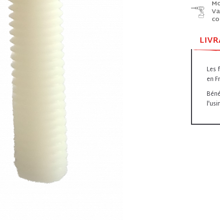
Mo
Va
co
LIVR
Les 
en F
Béné
l'us