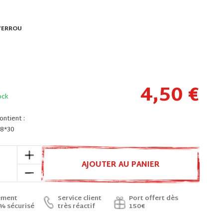
VERROU
4,50 €
ock
ontient :
 M8*30
AJOUTER AU PANIER
ement
Service client
Port offert dès
% sécurisé
très réactif
150€