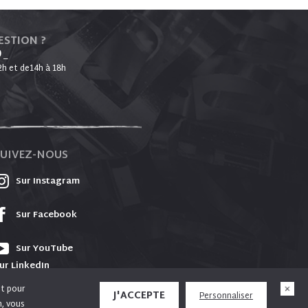
ESTION ?
0
_
2h et de14h à 18h
SUIVEZ-NOUS
Sur Instagram
Sur Facebook
Sur YouTube
ur LinkedIn
et pour
J'ACCEPTE
Personnaliser
n, vous