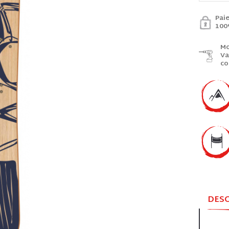
Pai
100
Mo
Va
co
DES