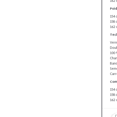
162 
Poid
154 
158 
162 
Tec
Vern
Doub
100 
Chan
Ban
Seme
Carr
Comp
154 
158 
162 