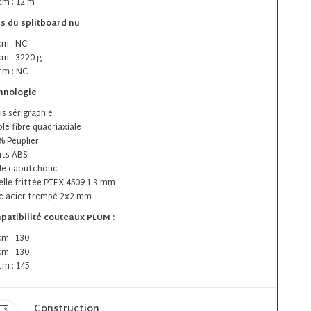
cm : 12 m
s du splitboard nu
cm : NC
cm : 3220 g
cm : NC
hnologie
is sérigraphié
le fibre quadriaxiale
% Peuplier
ts ABS
de caoutchouc
lle frittée PTEX 4509 1.3 mm
e acier trempé 2x2 mm
atibilité couteaux PLUM :
cm : 130
cm : 130
cm : 145
Construction