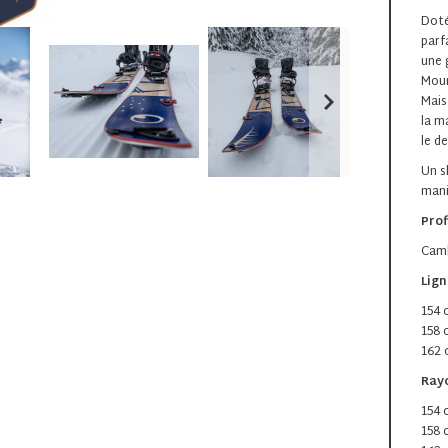
Doté
parf
une 
Moun
Mais
la m
le d
Un s
mani
Prof
Camb
Lign
154 
158 
162 
Ray
154 
158 