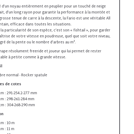
 d’un noyau entièrement en peuplier pour un touché de neige
ait, d’un long rayon pour garantir la performance à la montée et
grosse tenue de carre à la descente, la Fario est une véritable All
tain, efficace dans toutes les situations.
 la particularité de son espèce, c’est son « fishtail », pour garder
aîtrise de votre vitesse en poudreuse, quel que soit votre niveau,
egré de la pente ou le nombre d’arbres au m².
hape résolument freeride et joueur qui lui permet de rester
able à petite comme à grande vitesse.
il
re normal - Rocker spatule
es de cotes
cm : 291-254.2-277 mm
cm : 298-261-284 mm
cm : 304-268-290 mm
on
cm : 10 m
cm : 11 m