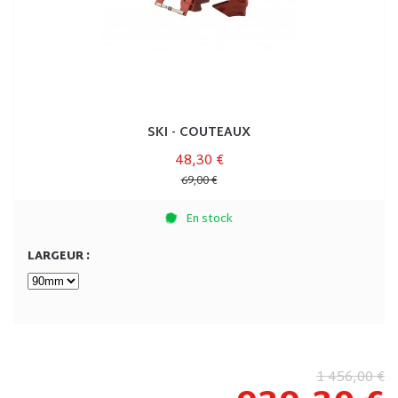
SKI - COUTEAUX
48,30 €
69,00 €
En stock
LARGEUR :
1 456,00 €