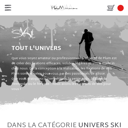
TOUT L'UNIVERS
Que vous soyez amateur ou professionnel... L’objectif de Plum est
de créer des fixations efficaces, solides, légères et 100% made in
chez nous. De la conception à la réalisation, les fixations de skis
Plum sont pensées pour vous par des passionnés de glisse.
Que vous pratiquiez la compétition, la pente raide, la piste, la
freerando ou le freeride… nous avons les fixations de skis pour
vous !
DANS LA CATÉGORIE
UNIVERS SKI